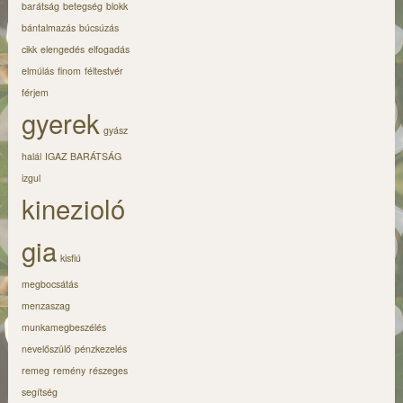
barátság
betegség
blokk
bántalmazás
búcsúzás
cikk
elengedés
elfogadás
elmúlás
finom
féltestvér
férjem
gyerek
gyász
halál
IGAZ BARÁTSÁG
izgul
kinezioló
gia
kisfiú
megbocsátás
menzaszag
munkamegbeszélés
nevelőszülő
pénzkezelés
remeg
remény
részeges
segítség