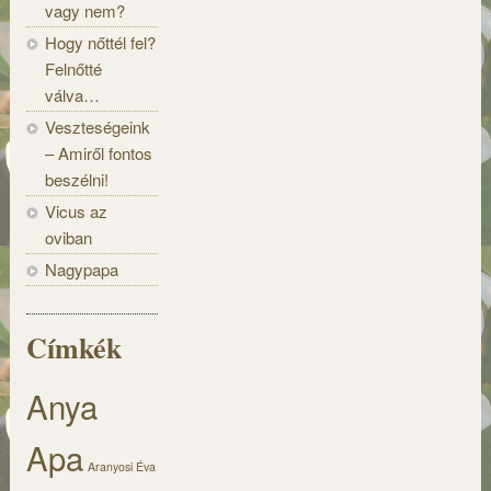
vagy nem?
Hogy nőttél fel?
Felnőtté
válva…
Veszteségeink
– Amiről fontos
beszélni!
Vicus az
oviban
Nagypapa
Címkék
Anya
Apa
Aranyosi Éva