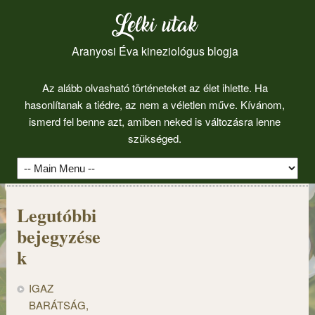
Lelki utak
Aranyosi Éva kineziológus blogja
Az alább olvasható történeteket az élet ihlette. Ha
hasonlítanak a tiédre, az nem a véletlen műve. Kívánom,
ismerd fel benne azt, amiben neked is változásra lenne
szükséged.
Legutóbbi
bejegyzése
k
IGAZ
BARÁTSÁG,