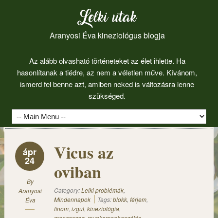
Lelki utak
Aranyosi Éva kineziológus blogja
Az alább olvasható történeteket az élet ihlette. Ha
hasonlítanak a tiédre, az nem a véletlen műve. Kívánom,
ismerd fel benne azt, amiben neked is változásra lenne
szükséged.
Vicus az
ápr
24
oviban
By
Category:
Lelki problémák
,
Aranyosi
Mindennapok
Tags:
blokk
,
férjem
,
Éva
finom
,
izgul
,
kineziológia
,
menzaszag
,
munkamegbeszélés
,