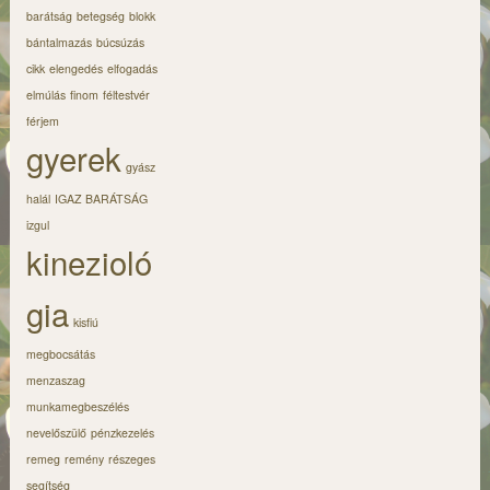
barátság
betegség
blokk
bántalmazás
búcsúzás
cikk
elengedés
elfogadás
elmúlás
finom
féltestvér
férjem
gyerek
gyász
halál
IGAZ BARÁTSÁG
izgul
kinezioló
gia
kisfiú
megbocsátás
menzaszag
munkamegbeszélés
nevelőszülő
pénzkezelés
remeg
remény
részeges
segítség