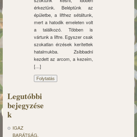
szoktunk késni, időben
érkeztünk. Beléptünk az
épületbe, a lifthez sétáltunk,
mert a hatodik emeleten volt
a találkozó. Többen is
vártunk a liftre. Egyszer csak
szokatlan érzések kerítettek
hatalmukba. Zsibbadni
kezdett az arcom, a kezeim,
[…]
Folytatás
Legutóbbi
bejegyzése
k
IGAZ
BARÁTSÁG,