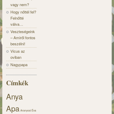
vagy nem?
Hogy nőttél fel?
Felnőtté
válva…
Veszteségeink
– Amiről fontos
beszélni!
Vicus az
oviban
Nagypapa
Címkék
Anya
Apa
Aranyosi Éva