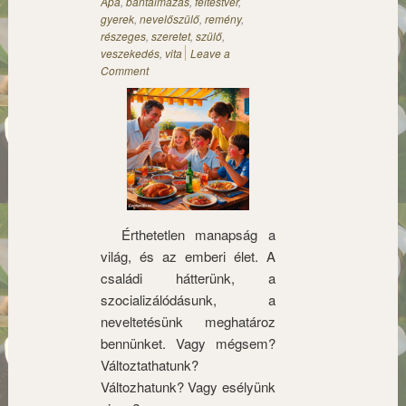
Apa
,
bántalmazás
,
féltestvér
,
gyerek
,
nevelőszülő
,
remény
,
részeges
,
szeretet
,
szülő
,
veszekedés
,
vita
Leave a
Comment
Érthetetlen manapság a
világ, és az emberi élet. A
családi hátterünk, a
szocializálódásunk, a
neveltetésünk meghatároz
bennünket. Vagy mégsem?
Változtathatunk?
Változhatunk? Vagy esélyünk