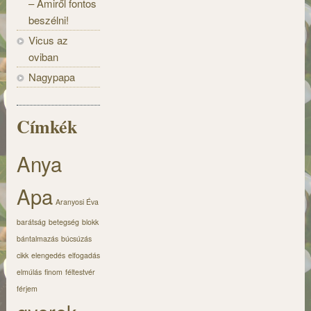
– Amiről fontos
beszélni!
Vicus az
oviban
Nagypapa
Címkék
Anya
Apa
Aranyosi Éva
barátság
betegség
blokk
bántalmazás
búcsúzás
cikk
elengedés
elfogadás
elmúlás
finom
féltestvér
férjem