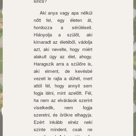
sincs?
Aki anya vagy apa nélkül
nőtt fel, egy életen át,
hordozza a sérüléseit.
Hiányolja a szülőt, aki
kimaradt az életéből, vádolja
azt, aki nevelte, hogy miért
alakult úgy az élet, ahogy.
Haragszik arra a szülőre is,
aki elment, de kevésbé
vezeti le rajta a dühét, mert
attól fél, hogy annyit sem
fogja látni, mint azelőtt. Fél,
ha nem az elvárások szerint
viselkedik, nem fogja
szeretni, és örökre elhagyja.
Ezért inkább elnéz neki
szinte mindent, csak ne