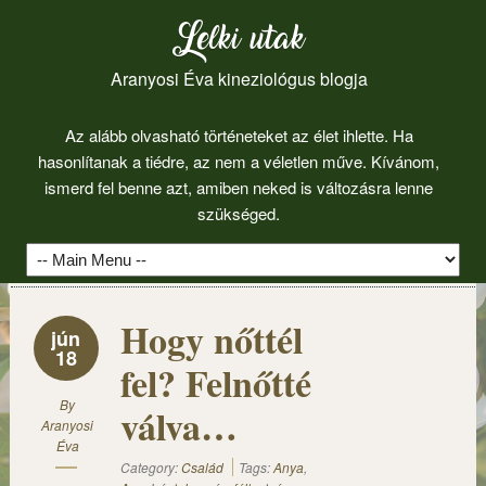
Lelki utak
Aranyosi Éva kineziológus blogja
Az alább olvasható történeteket az élet ihlette. Ha
hasonlítanak a tiédre, az nem a véletlen műve. Kívánom,
ismerd fel benne azt, amiben neked is változásra lenne
szükséged.
Hogy nőttél
jún
18
fel? Felnőtté
By
válva…
Aranyosi
Éva
Category:
Család
Tags:
Anya
,