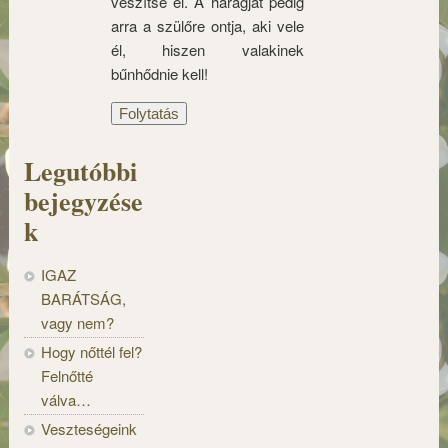
veszítse el. A haragját pedig
arra a szülőre ontja, aki vele
él, hiszen valakinek
bűnhődnie kell!
Folytatás
Legutóbbi
bejegyzése
k
IGAZ
BARÁTSÁG,
vagy nem?
Hogy nőttél fel?
Felnőtté
válva…
Veszteségeink