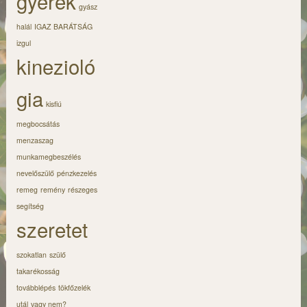
gyerek
gyász
halál
IGAZ BARÁTSÁG
izgul
kinezioló
gia
kisfiú
megbocsátás
menzaszag
munkamegbeszélés
nevelőszülő
pénzkezelés
remeg
remény
részeges
segítség
szeretet
szokatlan
szülő
takarékosság
továbblépés
tökfőzelék
utál
vagy nem?