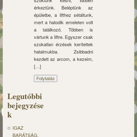
szoktunk késni, időben
érkeztünk. Beléptünk az
épületbe, a lifthez sétáltunk,
mert a hatodik emeleten volt
a találkozó. Többen is
vártunk a liftre. Egyszer csak
szokatlan érzések kerítettek
hatalmukba. Zsibbadni
kezdett az arcom, a kezeim,
[…]
Folytatás
Legutóbbi
bejegyzése
k
IGAZ
BARÁTSÁG,