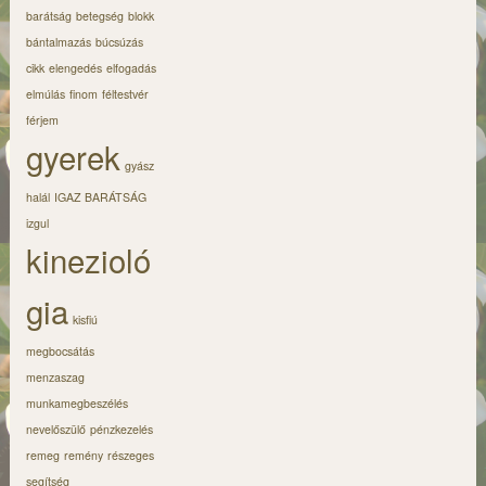
barátság
betegség
blokk
bántalmazás
búcsúzás
cikk
elengedés
elfogadás
elmúlás
finom
féltestvér
férjem
gyerek
gyász
halál
IGAZ BARÁTSÁG
izgul
kinezioló
gia
kisfiú
megbocsátás
menzaszag
munkamegbeszélés
nevelőszülő
pénzkezelés
remeg
remény
részeges
segítség