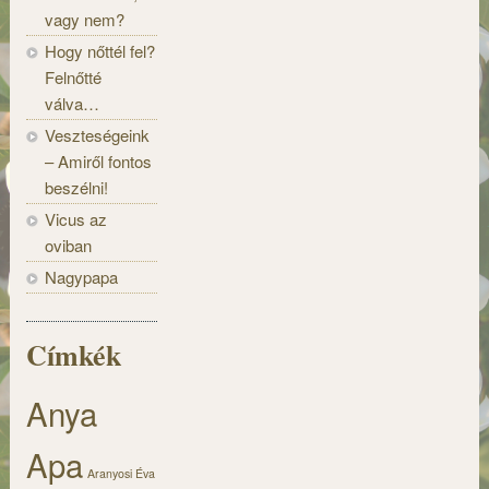
vagy nem?
Hogy nőttél fel?
Felnőtté
válva…
Veszteségeink
– Amiről fontos
beszélni!
Vicus az
oviban
Nagypapa
Címkék
Anya
Apa
Aranyosi Éva