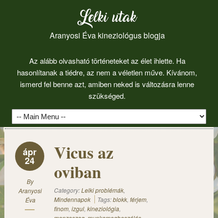
Lelki utak
Aranyosi Éva kineziológus blogja
Az alább olvasható történeteket az élet ihlette. Ha
hasonlítanak a tiédre, az nem a véletlen műve. Kívánom,
ismerd fel benne azt, amiben neked is változásra lenne
szükséged.
Vicus az
ápr
24
oviban
By
Category:
Lelki problémák
,
Aranyosi
Mindennapok
Tags:
blokk
,
férjem
,
Éva
finom
,
izgul
,
kineziológia
,
menzaszag
,
munkamegbeszélés
,