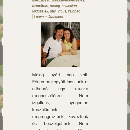
óvodában
,
remeg
,
szokatlan
,
tökfőzelék
,
utál
,
Vicus
,
zsibbad
Leave a Comment
Meleg nyári nap volt.
Férjemmel együtt indultunk el
otthonról egy munka
megbeszélésre. Nem
izgultunk, nyugodtan
készülődtünk,
megreggeliztünk, kávéztunk
és beszélgettünk. Nem